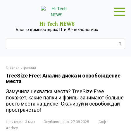
Перейти
к
контенту
Hi-Tech NEWS
Блог о компьютерах, IT и AI-технологиях
Поиск:
Главная страница
TreeSize Free: Анализ диска и освобождение
места
Замучила нехватка места? TreeSize Free
покажет, какие папки и файлы занимают больше
всего места на диске! Сканируй и освобождай
пространство!
На чтение:
3 мин
Опубликовано:
27.08.2025
Софт
Andrey