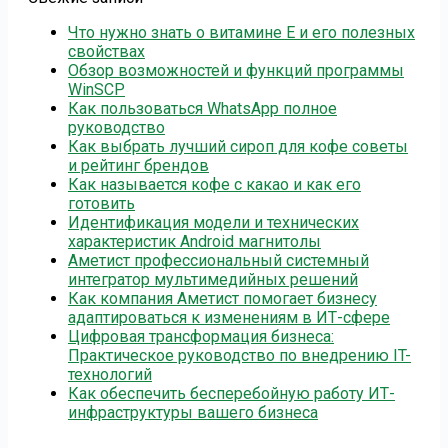
Что нужно знать о витамине Е и его полезных
свойствах
Обзор возможностей и функций программы
WinSCP
Как пользоваться WhatsApp полное
руководство
Как выбрать лучший сироп для кофе советы
и рейтинг брендов
Как называется кофе с какао и как его
готовить
Идентификация модели и технических
характеристик Android магнитолы
Аметист профессиональный системный
интегратор мультимедийных решений
Как компания Аметист помогает бизнесу
адаптироваться к изменениям в ИТ-сфере
Цифровая трансформация бизнеса:
Практическое руководство по внедрению IT-
технологий
Как обеспечить бесперебойную работу ИТ-
инфраструктуры вашего бизнеса