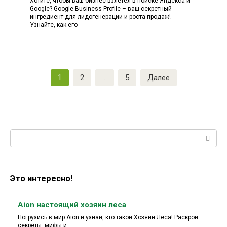
Хотите, чтобы ваш бизнес взлетел в поиске Яндекса и
Google? Google Business Profile – ваш секретный
ингредиент для лидогенерации и роста продаж!
Узнайте, как его
Пагинация
1
2
…
5
Далее
записей
Поиск:
Это интересно!
Aion настоящий хозяин леса
Погрузись в мир Aion и узнай, кто такой Хозяин Леса! Раскрой
секреты, мифы и