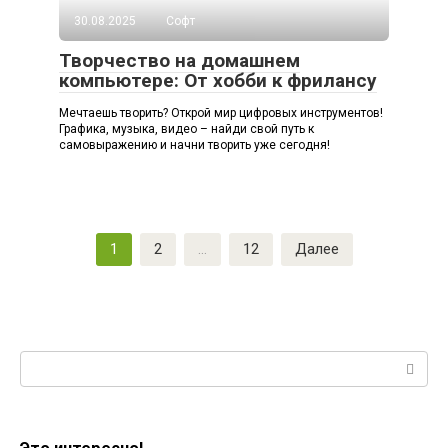
30.08.2025
Софт
Творчество на домашнем
компьютере: От хобби к фрилансу
Мечтаешь творить? Открой мир цифровых инструментов!
Графика, музыка, видео – найди свой путь к
самовыражению и начни творить уже сегодня!
Пагинация
1
2
…
12
Далее
записей
Поиск: