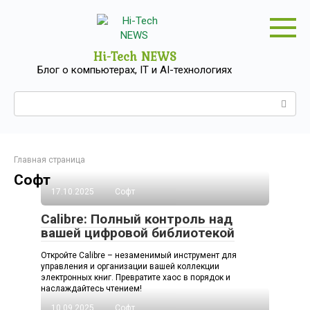
Перейти
к
контенту
Hi-Tech NEWS
Блог о компьютерах, IT и AI-технологиях
Поиск:
Главная страница
Софт
17.10.2025
Софт
Calibre: Полный контроль над
вашей цифровой библиотекой
Откройте Calibre – незаменимый инструмент для
управления и организации вашей коллекции
электронных книг. Превратите хаос в порядок и
наслаждайтесь чтением!
10.09.2025
Софт