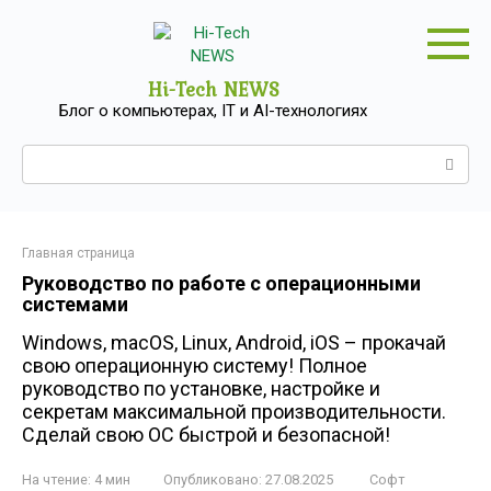
Перейти
к
контенту
Hi-Tech NEWS
Блог о компьютерах, IT и AI-технологиях
Поиск:
Главная страница
Руководство по работе с операционными
системами
Windows, macOS, Linux, Android, iOS – прокачай
свою операционную систему! Полное
руководство по установке, настройке и
секретам максимальной производительности.
Сделай свою ОС быстрой и безопасной!
На чтение:
4 мин
Опубликовано:
27.08.2025
Софт