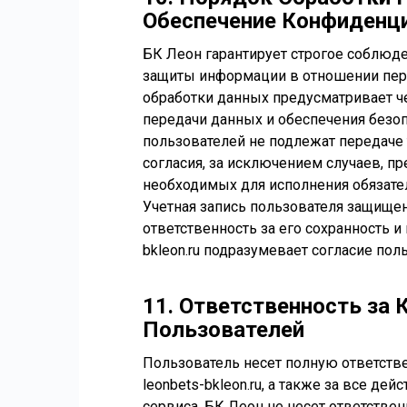
Обеспечение Конфиденц
БК Леон гарантирует строгое соблюд
защиты информации в отношении пер
обработки данных предусматривает ч
передачи данных и обеспечения безо
пользователей не подлежат передаче
согласия, за исключением случаев, п
необходимых для исполнения обязате
Учетная запись пользователя защище
ответственность за его сохранность и
bkleon.ru подразумевает согласие пол
11. Ответственность за 
Пользователей
Пользователь несет полную ответствен
leonbets-bkleon.ru, а также за все д
сервиса. БК Леон не несет ответстве