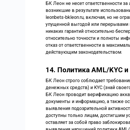
БК Леон не несет ответственности з
возникшие в результате использован
leonbets-bkleon.ru, включая, но не ог
упущенной выгодой или перерывами в
никаких гарантий относительно беспе
относительно точности и полноты инф
отказ от ответственности в максимал
действующим законодательством.
14. Политика AML/KYC и
БК Леон строго соблюдает требован
денежных средств) и KYC (знай своего
БК Леон проводит верификацию акка
документы и информацию, а также ос
выявления подозрительной активности.
доступны только лицам, достигшим у
оставляет за собой право заблокирова
выявления нарушений политики AML/