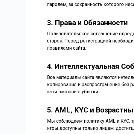
паролем, за сохранность которого нес
3. Права и Обязанности
Пользовательское соглашение опреде
сторон. Перед регистрацией необходи
правилами сайта.
4. Интеллектуальная Соб
Все материалы сайта являются интел
копирование и распространение без р
за возможные убытки.
5. AML, KYC и Возрастны
Мы соблюдаем политику AML и KYC, 
игры доступны только лицам, достиг