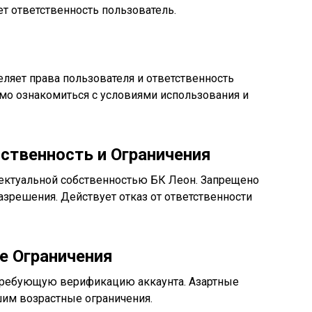
ет ответственность пользователь.
ляет права пользователя и ответственность
мо ознакомиться с условиями использования и
ственность и Ограничения
лектуальной собственностью БК Леон. Запрещено
азрешения. Действует отказ от ответственности
е Ограничения
требующую верификацию аккаунта. Азартные
шим возрастные ограничения.