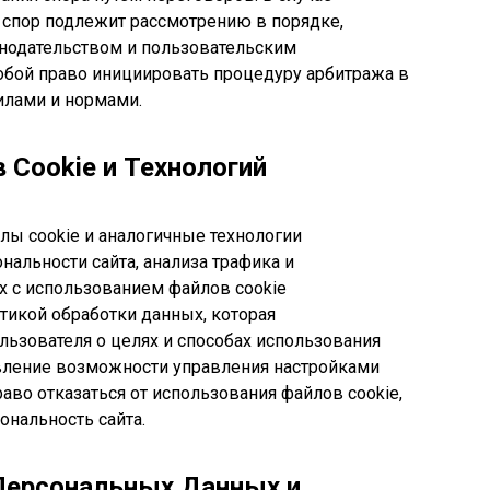
 спор подлежит рассмотрению в порядке,
одательством и пользовательским
обой право инициировать процедуру арбитража в
илами и нормами.
 Cookie и Технологий
айлы cookie и аналогичные технологии
альности сайта, анализа трафика и
х с использованием файлов cookie
итикой обработки данных, которая
ьзователя о целях и способах использования
авление возможности управления настройками
аво отказаться от использования файлов cookie,
ональность сайта.
Персональных Данных и