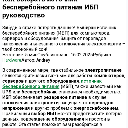
бесперебойного питания ИБП
руководство
Забудь о страхе потерять данные! Выбирай источник
бесперебойного питания (ИБП) для компьютеров,
серверов и оборудования. Защита от перепадов
напряжения и внезапного отключения электроэнергии –
твой спокойный сон!
На чтение:
5 мин
Опубликовано:
16.02.2025
Рубрика:
Hardware
Автор:
Andrey
В современном мире‚ где стабильное
электропитание
является критически важным для работы
компьютеров
‚
серверов
и другого
оборудования
‚
источник
бесперебойного питания
(ИБП)
‚ также известный как
UPS
или
бесперебойник
‚ становится необходимостью.
ИБП
обеспечивает
резервное питание
в случае
отключения
электросети
‚ защищает от
перепадов
напряжения
и других проблем с
энергоснабжением
.
Правильный
выбор ИБП
может предотвратить потерю
данных‚ повреждение
оборудования
и простои в
работе. Эта статья поможет вам разобраться в