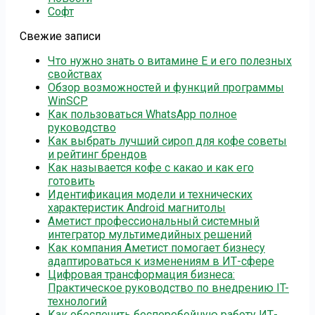
Софт
Свежие записи
Что нужно знать о витамине Е и его полезных
свойствах
Обзор возможностей и функций программы
WinSCP
Как пользоваться WhatsApp полное
руководство
Как выбрать лучший сироп для кофе советы
и рейтинг брендов
Как называется кофе с какао и как его
готовить
Идентификация модели и технических
характеристик Android магнитолы
Аметист профессиональный системный
интегратор мультимедийных решений
Как компания Аметист помогает бизнесу
адаптироваться к изменениям в ИТ-сфере
Цифровая трансформация бизнеса:
Практическое руководство по внедрению IT-
технологий
Как обеспечить бесперебойную работу ИТ-