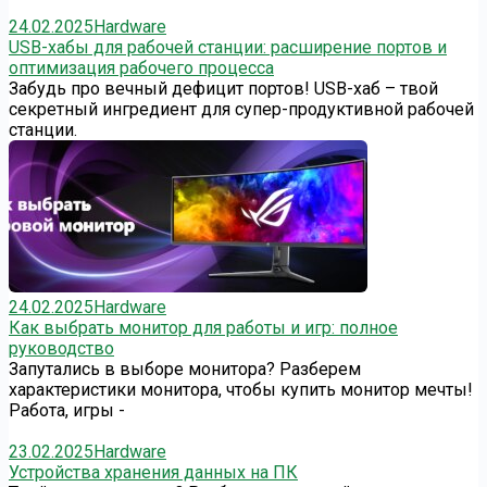
24.02.2025
Hardware
USB-хабы для рабочей станции: расширение портов и
оптимизация рабочего процесса
Забудь про вечный дефицит портов! USB-хаб – твой
секретный ингредиент для супер-продуктивной рабочей
станции.
24.02.2025
Hardware
Как выбрать монитор для работы и игр: полное
руководство
Запутались в выборе монитора? Разберем
характеристики монитора, чтобы купить монитор мечты!
Работа, игры -
23.02.2025
Hardware
Устройства хранения данных на ПК