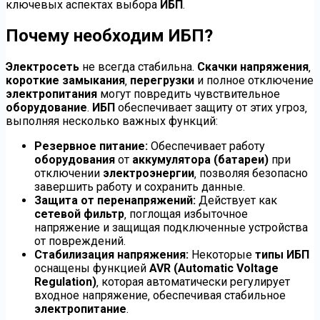
ключевых аспектах выбора
ИБП
.
Почему необходим ИБП?
Электросеть
не всегда стабильна.
Скачки напряжения
‚
короткие замыкания
‚
перегрузки
и полное отключение
электропитания
могут повредить чувствительное
оборудование
.
ИБП
обеспечивает защиту от этих угроз‚
выполняя несколько важных функций:
Резервное питание:
Обеспечивает работу
оборудования
от
аккумулятора (батареи)
при
отключении
электроэнергии
‚ позволяя безопасно
завершить работу и сохранить данные.
Защита от перенапряжений:
Действует как
сетевой фильтр
‚ поглощая избыточное
напряжение и защищая подключенные устройства
от повреждений.
Стабилизация напряжения:
Некоторые
типы ИБП
оснащены функцией
AVR (Automatic Voltage
Regulation)
‚ которая автоматически регулирует
входное напряжение‚ обеспечивая стабильное
электропитание
.