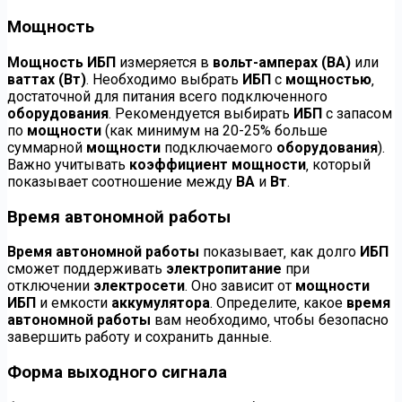
Мощность
Мощность ИБП
измеряется в
вольт-амперах (ВА)
или
ваттах (Вт)
. Необходимо выбрать
ИБП
с
мощностью
‚
достаточной для питания всего подключенного
оборудования
. Рекомендуется выбирать
ИБП
с запасом
по
мощности
(как минимум на 20-25% больше
суммарной
мощности
подключаемого
оборудования
).
Важно учитывать
коэффициент мощности
‚ который
показывает соотношение между
ВА
и
Вт
.
Время автономной работы
Время автономной работы
показывает‚ как долго
ИБП
сможет поддерживать
электропитание
при
отключении
электросети
. Оно зависит от
мощности
ИБП
и емкости
аккумулятора
. Определите‚ какое
время
автономной работы
вам необходимо‚ чтобы безопасно
завершить работу и сохранить данные.
Форма выходного сигнала