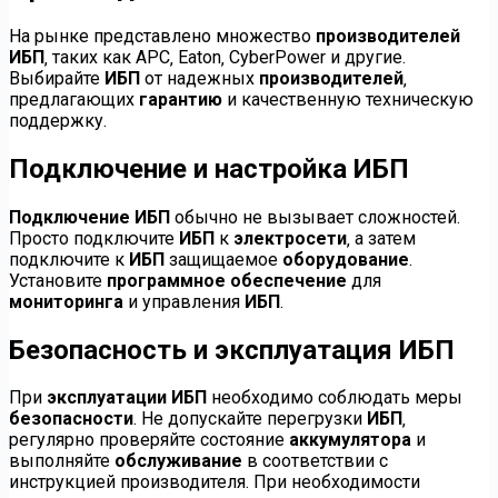
На рынке представлено множество
производителей
ИБП
‚ таких как APC‚ Eaton‚ CyberPower и другие.
Выбирайте
ИБП
от надежных
производителей
‚
предлагающих
гарантию
и качественную техническую
поддержку.
Подключение и настройка ИБП
Подключение ИБП
обычно не вызывает сложностей.
Просто подключите
ИБП
к
электросети
‚ а затем
подключите к
ИБП
защищаемое
оборудование
.
Установите
программное обеспечение
для
мониторинга
и управления
ИБП
.
Безопасность и эксплуатация ИБП
При
эксплуатации ИБП
необходимо соблюдать меры
безопасности
. Не допускайте перегрузки
ИБП
‚
регулярно проверяйте состояние
аккумулятора
и
выполняйте
обслуживание
в соответствии с
инструкцией производителя. При необходимости