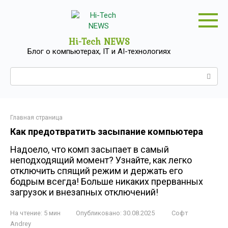
Перейти
к
контенту
Hi-Tech NEWS
Блог о компьютерах, IT и AI-технологиях
Поиск:
Главная страница
Как предотвратить засыпание компьютера
Надоело, что комп засыпает в самый
неподходящий момент? Узнайте, как легко
отключить спящий режим и держать его
бодрым всегда! Больше никаких прерванных
загрузок и внезапных отключений!
На чтение:
5 мин
Опубликовано:
30.08.2025
Софт
Andrey