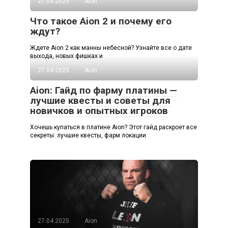
27.04.2025
Aion
Что такое Aion 2 и почему его
ждут?
Ждете Aion 2 как манны небесной? Узнайте все о дате
выхода, новых фишках и
27.04.2025
Aion
Aion: Гайд по фарму платины —
лучшие квесты и советы для
новичков и опытных игроков
Хочешь купаться в платине Aion? Этот гайд раскроет все
секреты: лучшие квесты, фарм локации
27.04.2025
Aion