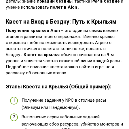
деталь: знание
локации бездны
‚ тактика
PvP в бездне
и
умение использовать
полет в Aion
․
Квест на Вход в Бездну: Путь к Крыльям
Получение крыльев Aion
– это один из самых важных
этапов в развитии твоего персонажа․ Именно крылья
открывают тебе возможность исследовать Атрею с
высоты птичьего полета и‚ конечно же‚ попасть в
Бездну․
Квест на крылья
обычно начинается на 9-м
уровне и является частью сюжетной линии каждой расы․
Подробное описание квеста можно найти в игре‚ но я
расскажу об основных этапах․
Этапы Квеста на Крылья (Общий пример):
Получение задания у NPC в столице расы
(Элизиум или Пандемониум)․
Выполнение серии небольших заданий‚
включающих сбор ресурсов‚ убийство монстров и