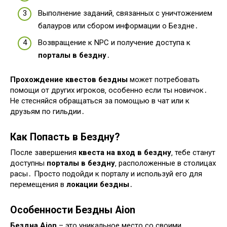
Выполнение заданий‚ связанных с уничтожением
балауров или сбором информации о Бездне․
Возвращение к NPC и получение доступа к
порталы в бездну
․
Прохождение квестов бездны
может потребовать
помощи от других игроков‚ особенно если ты новичок․
Не стесняйся обращаться за помощью в чат или к
друзьям по гильдии․
Как Попасть в Бездну?
После завершения
квеста на вход в бездну
‚ тебе станут
доступны
порталы в бездну
‚ расположенные в столицах
расы․ Просто подойди к порталу и используй его для
перемещения в
локации бездны
․
Особенности Бездны Aion
Бездна Aion
– это уникальное место со своими