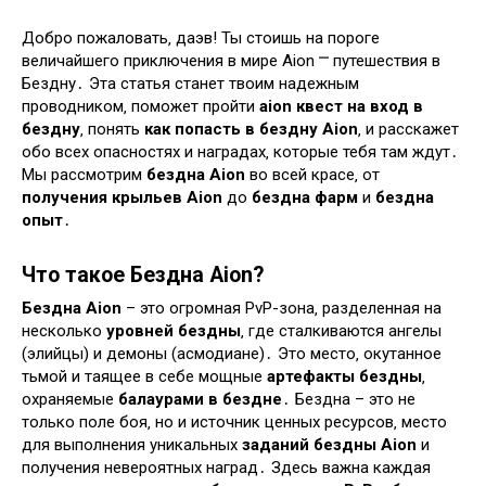
Добро пожаловать‚ даэв! Ты стоишь на пороге
величайшего приключения в мире Aion ⎻ путешествия в
Бездну․ Эта статья станет твоим надежным
проводником‚ поможет пройти
aion квест на вход в
бездну
‚ понять
как попасть в бездну Aion
‚ и расскажет
обо всех опасностях и наградах‚ которые тебя там ждут․
Мы рассмотрим
бездна Aion
во всей красе‚ от
получения крыльев Aion
до
бездна фарм
и
бездна
опыт
․
Что такое Бездна Aion?
Бездна Aion
– это огромная PvP-зона‚ разделенная на
несколько
уровней бездны
‚ где сталкиваются ангелы
(элийцы) и демоны (асмодиане)․ Это место‚ окутанное
тьмой и таящее в себе мощные
артефакты бездны
‚
охраняемые
балаурами в бездне
․ Бездна – это не
только поле боя‚ но и источник ценных ресурсов‚ место
для выполнения уникальных
заданий бездны Aion
и
получения невероятных наград․ Здесь важна каждая