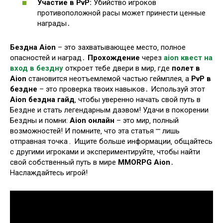
Участие в PvP:
Убийство игроков
противоположной расы может принести ценные
награды․
Бездна Aion
– это захватывающее место‚ полное
опасностей и наград․
Прохождение
через
aion квест на
вход в бездну
откроет тебе двери в мир‚ где
полет в
Aion
становится неотъемлемой частью геймплея‚ а
PvP в
бездне
– это проверка твоих навыков․ Используй этот
Aion бездна гайд
‚ чтобы уверенно начать свой путь в
Бездне и стать легендарным даэвом! Удачи в покорении
Бездны и помни:
Aion онлайн
– это мир‚ полный
возможностей! И помните‚ что эта статья ⎻ лишь
отправная точка․ Ищите больше информации‚ общайтесь
с другими игроками и экспериментируйте‚ чтобы найти
свой собственный путь в мире
MMORPG Aion
․
Наслаждайтесь игрой!