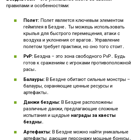
правилами и особенностями:
Полет:
Полет является ключевым элементом
геймплея в Бездне․ Ты можешь использовать
крылья для быстрого перемещения‚ атаки с
воздуха и уклонения от врагов․ Управление
полетом требует практики‚ но оно того стоит․
PvP:
Бездна – это зона свободного PvP․ Будь
готов к сражениям с игроками противоположной
расы․
Балауры:
В Бездне обитают сильные монстры –
балауры‚ охраняющие ценные ресурсы и
артефакты․
Данжи бездны:
В Бездне расположены
различные данжи‚ предлагающие сложные
испытания и щедрые
награды за квесты
бездны
․
Артефакты:
В Бездне можно найти уникальные
артефакты‚ дающие персонажу мощные бонусы․