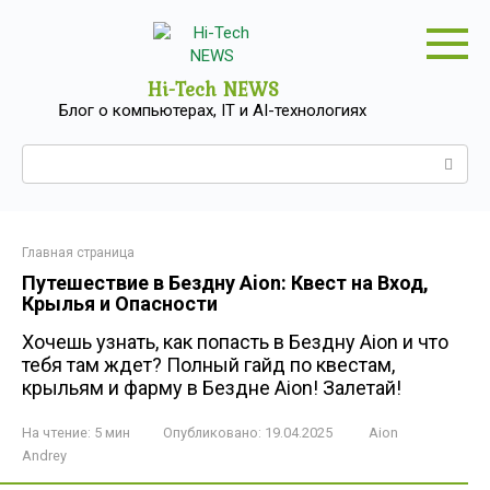
Перейти
к
контенту
Hi-Tech NEWS
Блог о компьютерах, IT и AI-технологиях
Поиск:
Главная страница
Путешествие в Бездну Aion: Квест на Вход,
Крылья и Опасности
Хочешь узнать, как попасть в Бездну Aion и что
тебя там ждет? Полный гайд по квестам,
крыльям и фарму в Бездне Aion! Залетай!
На чтение:
5 мин
Опубликовано:
19.04.2025
Aion
Andrey