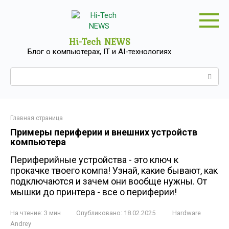
Перейти
к
контенту
Hi-Tech NEWS
Блог о компьютерах, IT и AI-технологиях
Поиск:
Главная страница
Примеры периферии и внешних устройств
компьютера
Периферийные устройства - это ключ к
прокачке твоего компа! Узнай, какие бывают, как
подключаются и зачем они вообще нужны. От
мышки до принтера - все о периферии!
На чтение:
3 мин
Опубликовано:
18.02.2025
Hardware
Andrey