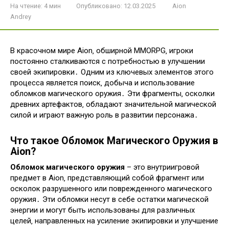
На чтение:
4 мин
Опубликовано:
12.03.2025
Aion
Andrey
В красочном мире Aion‚ обширной MMORPG‚ игроки
постоянно сталкиваются с потребностью в улучшении
своей экипировки․ Одним из ключевых элементов этого
процесса является поиск‚ добыча и использование
обломков магического оружия․ Эти фрагменты‚ осколки
древних артефактов‚ обладают значительной магической
силой и играют важную роль в развитии персонажа․
Что такое Обломок Магического Оружия в
Aion?
Обломок магического оружия
– это внутриигровой
предмет в Aion‚ представляющий собой фрагмент или
осколок разрушенного или поврежденного магического
оружия․ Эти обломки несут в себе остатки магической
энергии и могут быть использованы для различных
целей‚ направленных на усиление экипировки и улучшение