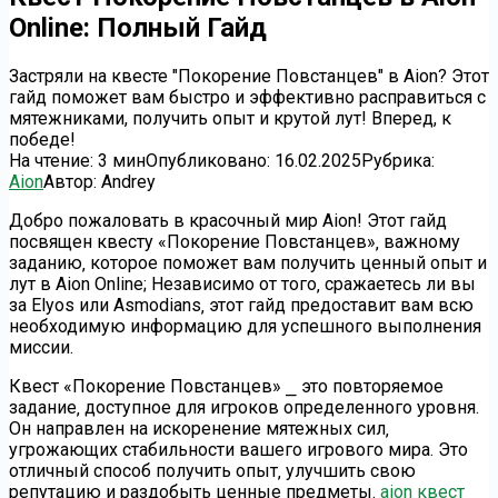
Online: Полный Гайд
Застряли на квесте "Покорение Повстанцев" в Aion? Этот
гайд поможет вам быстро и эффективно расправиться с
мятежниками, получить опыт и крутой лут! Вперед, к
победе!
На чтение:
3 мин
Опубликовано:
16.02.2025
Рубрика:
Aion
Автор:
Andrey
Добро пожаловать в красочный мир Aion! Этот гайд
посвящен квесту «Покорение Повстанцев»‚ важному
заданию‚ которое поможет вам получить ценный опыт и
лут в Aion Online; Независимо от того‚ сражаетесь ли вы
за Elyos или Asmodians‚ этот гайд предоставит вам всю
необходимую информацию для успешного выполнения
миссии.
Квест «Покорение Повстанцев» ⎯ это повторяемое
задание‚ доступное для игроков определенного уровня.
Он направлен на искоренение мятежных сил‚
угрожающих стабильности вашего игрового мира. Это
отличный способ получить опыт‚ улучшить свою
репутацию и раздобыть ценные предметы.
aion квест