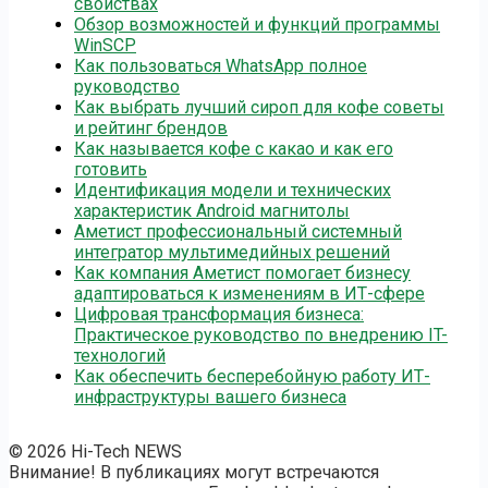
свойствах
Обзор возможностей и функций программы
WinSCP
Как пользоваться WhatsApp полное
руководство
Как выбрать лучший сироп для кофе советы
и рейтинг брендов
Как называется кофе с какао и как его
готовить
Идентификация модели и технических
характеристик Android магнитолы
Аметист профессиональный системный
интегратор мультимедийных решений
Как компания Аметист помогает бизнесу
адаптироваться к изменениям в ИТ-сфере
Цифровая трансформация бизнеса:
Практическое руководство по внедрению IT-
технологий
Как обеспечить бесперебойную работу ИТ-
инфраструктуры вашего бизнеса
© 2026 Hi-Tech NEWS
Внимание! В публикациях могут встречаются