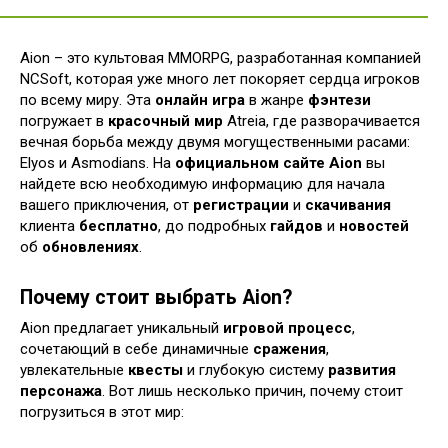
Aion – это культовая MMORPG, разработанная компанией
NCSoft, которая уже много лет покоряет сердца игроков
по всему миру. Эта
онлайн игра
в жанре
фэнтези
погружает в
красочный мир
Atreia, где разворачивается
вечная борьба между двумя могущественными расами:
Elyos и Asmodians. На
официальном сайте Aion
вы
найдете всю необходимую информацию для начала
вашего приключения, от
регистрации
и
скачивания
клиента
бесплатно
, до подробных
гайдов
и
новостей
об
обновлениях
.
Почему стоит выбрать Aion?
Aion предлагает уникальный
игровой процесс
,
сочетающий в себе динамичные
сражения
,
увлекательные
квесты
и глубокую систему
развития
персонажа
. Вот лишь несколько причин, почему стоит
погрузиться в этот мир: