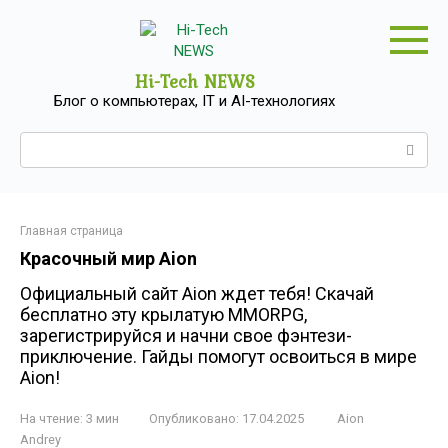
Перейти
к
контенту
Hi-Tech NEWS
Блог о компьютерах, IT и AI-технологиях
Поиск:
Главная страница
Красочный мир Aion
Официальный сайт Aion ждет тебя! Скачай
бесплатно эту крылатую MMORPG,
зарегистрируйся и начни свое фэнтези-
приключение. Гайды помогут освоиться в мире
Aion!
На чтение:
3 мин
Опубликовано:
17.04.2025
Aion
Andrey