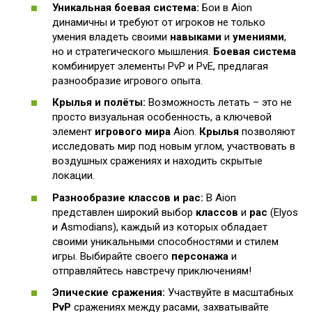
Уникальная боевая система:
Бои в Aion
динамичны и требуют от игроков не только
умения владеть своими
навыками
и
умениями
,
но и стратегического мышления.
Боевая система
комбинирует элементы PvP и PvE, предлагая
разнообразие игрового опыта.
Крылья и полёты:
Возможность летать – это не
просто визуальная особенность, а ключевой
элемент
игрового мира
Aion.
Крылья
позволяют
исследовать мир под новым углом, участвовать в
воздушных сражениях и находить скрытые
локации.
Разнообразие классов и рас:
В Aion
представлен широкий выбор
классов
и
рас
(Elyos
и Asmodians), каждый из которых обладает
своими уникальными способностями и стилем
игры. Выбирайте своего
персонажа
и
отправляйтесь навстречу приключениям!
Эпические сражения:
Участвуйте в масштабных
PvP
сражениях между расами, захватывайте