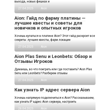
выхода, новых фишках и
27.04.2025
Aion
Aion: Гайд по фарму платины —
лучшие квесты и советы для
новичков и опытных игроков
Хочешь купаться в платине Aion? Этот гайд раскроет все
секреты: лучшие квесты, фарм локации
27.04.2025
Aion
Aion Plas Senu и Leonbets: Обзор и
Отзывы Игроков
Думаешь, во что поиграть или где поставить? Aion Plas
Senu или Leonbets? Разберем отзывы
27.04.2025
Aion
Как узнать IP адрес сервера Aion
Хочешь напрямую подключиться к Aion? Рассказываем,
как узнать IP адрес Aion сервера, настроить
26.04.2025
Aion