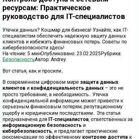
ресурсам: Практическое
руководство для IT-специалистов
Утечки данных? Кошмар для бизнеса! Узнайте, как IT-
специалистам обеспечить надежную защиту данных
клиентов и избежать финансовых потерь. Советы по
кибербезопасности здесь!
На чтение:
5 мин
Опубликовано:
23.02.2025
Рубрика:
Безопасность
Автор:
Andrey
Вот статья‚ как и просили․
В современном цифровом мире
защита данных
клиентов
и
конфиденциальность данных
– это не
просто требование‚ а необходимость․ Утечка
конфиденциальной информации может привести к
серьезным финансовым потерям‚ репутационному
ущербу и юридическим последствиям․ Эта статья
предназначена для
IT-специалистов
‚ ответственных за
информационную безопасность
и
кибербезопасность
‚ и предлагает практические
рекомендации по эффективному
контролю доступа
к