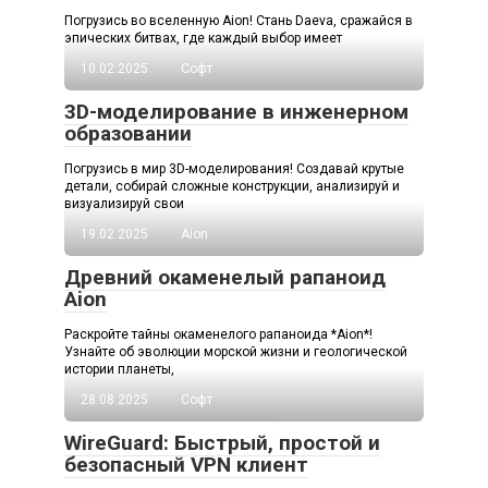
Погрузись во вселенную Aion! Стань Daeva, сражайся в
эпических битвах, где каждый выбор имеет
10.02.2025
Софт
3D-моделирование в инженерном
образовании
Погрузись в мир 3D-моделирования! Создавай крутые
детали, собирай сложные конструкции, анализируй и
визуализируй свои
19.02.2025
Aion
Древний окаменелый рапаноид
Aion
Раскройте тайны окаменелого рапаноида *Aion*!
Узнайте об эволюции морской жизни и геологической
истории планеты,
28.08.2025
Софт
WireGuard: Быстрый, простой и
безопасный VPN клиент