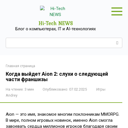
Перейти
к
контенту
Hi-Tech NEWS
Блог о компьютерах, IT и AI-технологиях
Поиск:
Главная страница
Когда выйдет Aion 2: слухи о следующей
части франшизы
На чтение:
3 мин
Опубликовано:
07.02.2025
Игры
Andrey
Aion — это имя, знакомое многим поклонникам MMORPG.
В мире, полном игровых новинок, именно Aion смогла
завоевать сердца миллионов игроков благодаря своим