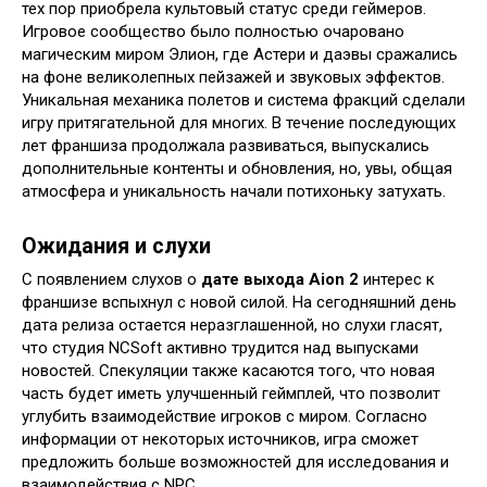
тех пор приобрела культовый статус среди геймеров.
Игровое сообщество было полностью очаровано
магическим миром Элион, где Астери и даэвы сражались
на фоне великолепных пейзажей и звуковых эффектов.
Уникальная механика полетов и система фракций сделали
игру притягательной для многих. В течение последующих
лет франшиза продолжала развиваться, выпускались
дополнительные контенты и обновления, но, увы, общая
атмосфера и уникальность начали потихоньку затухать.
Ожидания и слухи
С появлением слухов о
дате выхода Aion 2
интерес к
франшизе вспыхнул с новой силой. На сегодняшний день
дата релиза остается неразглашенной, но слухи гласят,
что студия NCSoft активно трудится над выпусками
новостей. Спекуляции также касаются того, что новая
часть будет иметь улучшенный геймплей, что позволит
углубить взаимодействие игроков с миром. Согласно
информации от некоторых источников, игра сможет
предложить больше возможностей для исследования и
взаимодействия с NPC.