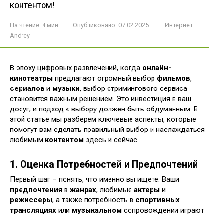
контентом!
На чтение:
4 мин
Опубликовано:
07.02.2025
Интернет
Andrey
В эпоху цифровых развлечений, когда
онлайн-
кинотеатры
предлагают огромный выбор
фильмов
,
сериалов
и
музыки
, выбор стримингового сервиса
становится важным решением. Это инвестиция в ваш
досуг, и подход к выбору должен быть обдуманным. В
этой статье мы разберем ключевые аспекты, которые
помогут вам сделать правильный выбор и наслаждаться
любимым
контентом
здесь и сейчас.
1. Оценка Потребностей и Предпочтений
Первый шаг – понять, что именно вы ищете. Ваши
предпочтения
в
жанрах
, любимые
актеры
и
режиссеры
, а также потребность в
спортивных
трансляциях
или
музыкальном
сопровождении играют