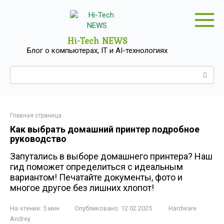
Перейти
к
контенту
Hi-Tech NEWS
Блог о компьютерах, IT и AI-технологиях
Поиск:
Главная страница
Как выбрать домашний принтер подробное
руководство
Запутались в выборе домашнего принтера? Наш
гид поможет определиться с идеальным
вариантом! Печатайте документы, фото и
многое другое без лишних хлопот!
На чтение:
5 мин
Опубликовано:
12.02.2025
Hardware
Andrey