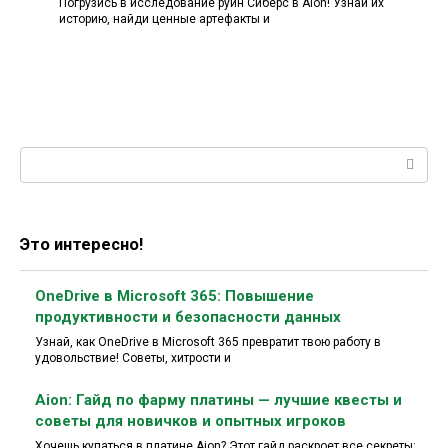
Погрузись в исследование руин Сиберс в Aion! Узнай их
историю, найди ценные артефакты и
Поиск:
Это интересно!
OneDrive в Microsoft 365: Повышение
продуктивности и безопасности данных
Узнай, как OneDrive в Microsoft 365 превратит твою работу в
удовольствие! Советы, хитрости и
Aion: Гайд по фарму платины — лучшие квесты и
советы для новичков и опытных игроков
Хочешь купаться в платине Aion? Этот гайд раскроет все секреты: