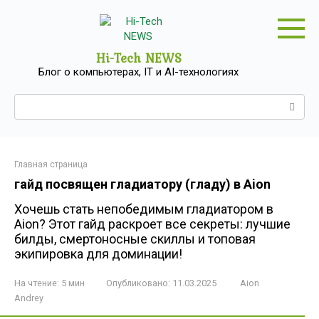
Перейти
к
контенту
Hi-Tech NEWS
Блог о компьютерах, IT и AI-технологиях
Поиск:
Главная страница
гайд посвящен гладиатору (гладу) в Aion
Хочешь стать непобедимым гладиатором в
Aion? Этот гайд раскроет все секреты: лучшие
билды, смертоносные скиллы и топовая
экипировка для доминации!
На чтение:
5 мин
Опубликовано:
11.03.2025
Aion
Andrey