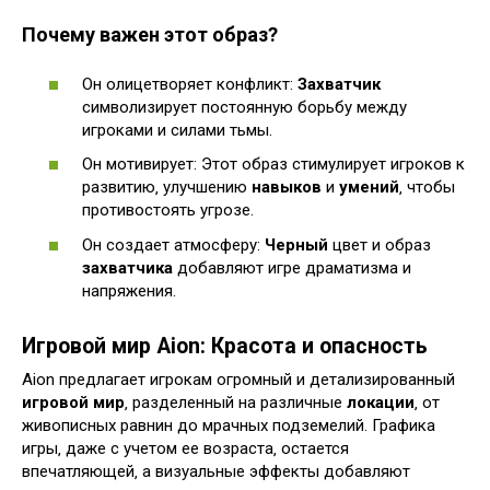
Почему важен этот образ?
Он олицетворяет конфликт:
Захватчик
символизирует постоянную борьбу между
игроками и силами тьмы.
Он мотивирует: Этот образ стимулирует игроков к
развитию‚ улучшению
навыков
и
умений
‚ чтобы
противостоять угрозе.
Он создает атмосферу:
Черный
цвет и образ
захватчика
добавляют игре драматизма и
напряжения.
Игровой мир Aion: Красота и опасность
Aion предлагает игрокам огромный и детализированный
игровой мир
‚ разделенный на различные
локации
‚ от
живописных равнин до мрачных подземелий. Графика
игры‚ даже с учетом ее возраста‚ остается
впечатляющей‚ а визуальные эффекты добавляют