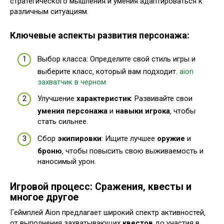
стратегического мышления и умения адаптироваться к
различным ситуациям.
Ключевые аспекты развития персонажа:
Выбор класса: Определите свой стиль игры и
выберите класс‚ который вам подходит.
aion
захватчик в черном
Улучшение
характеристик
: Развивайте свои
умения персонажа
и
навыки игрока
‚ чтобы
стать сильнее.
Сбор
экипировки
: Ищите лучшее
оружие
и
броню
‚ чтобы повысить свою выживаемость и
наносимый урон.
Игровой процесс: Сражения‚ квесты и
многое другое
Геймплей Aion предлагает широкий спектр активностей‚
от выполнения захватывающих
квестов
до участия в