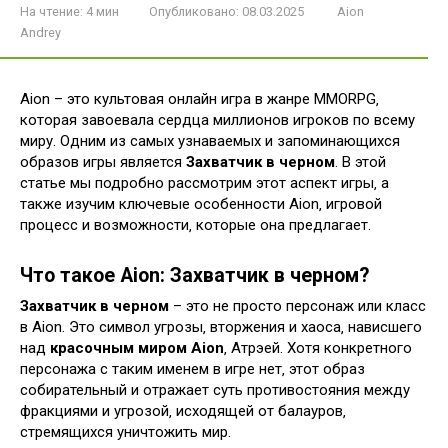
На чтение:
4 мин
Опубликовано:
08.03.2025
Aion
Andrey
Aion – это культовая онлайн игра в жанре MMORPG‚
которая завоевала сердца миллионов игроков по всему
миру. Одним из самых узнаваемых и запоминающихся
образов игры является
Захватчик в черном
. В этой
статье мы подробно рассмотрим этот аспект игры‚ а
также изучим ключевые особенности Aion‚ игровой
процесс и возможности‚ которые она предлагает.
Что такое Aion: Захватчик в черном?
Захватчик в черном
– это не просто персонаж или класс
в Aion. Это символ угрозы‚ вторжения и хаоса‚ нависшего
над
красочным миром Aion
‚ Атрэей. Хотя конкретного
персонажа с таким именем в игре нет‚ этот образ
собирательный и отражает суть противостояния между
фракциями и угрозой‚ исходящей от балауров‚
стремящихся уничтожить мир.