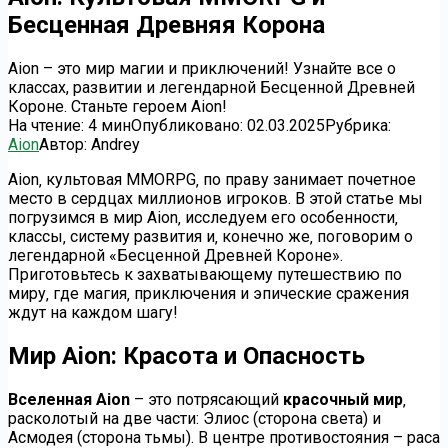
Бесценная Древняя Корона
Aion – это мир магии и приключений! Узнайте все о
классах, развитии и легендарной Бесценной Древней
Короне. Станьте героем Aion!
На чтение:
4 мин
Опубликовано:
02.03.2025
Рубрика:
Aion
Автор:
Andrey
Aion‚ культовая MMORPG‚ по праву занимает почетное
место в сердцах миллионов игроков. В этой статье мы
погрузимся в мир Aion‚ исследуем его особенности‚
классы‚ систему развития и‚ конечно же‚ поговорим о
легендарной «Бесценной Древней Короне».
Приготовьтесь к захватывающему путешествию по
миру‚ где магия‚ приключения и эпические сражения
ждут на каждом шагу!
Мир Aion: Красота и Опасность
Вселенная Aion
– это потрясающий
красочный мир
‚
расколотый на две части: Элиос (сторона света) и
Асмодея (сторона тьмы). В центре противостояния – раса