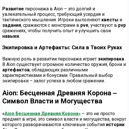
Развитие
персонажа в Aion – это долгий и
увлекательный процесс‚ требующий усердия и
тактического мышления. Игроки выполняют
квесты
и
задания
‚ сражаются с монстрами в
pve
‚ участвуют в
pvp
сражениях‚ чтобы получить опыт и улучшить свои
навыки
.
Экипировка и Артефакты: Сила в Твоих Руках
Важную роль в развитии персонажа играет
экипировка
.
В Aion существует огромное количество оружия‚ брони и
артефактов
‚ обладающих различными
характеристиками и бонусами. Правильный выбор
экипировки – залог успеха в любом сражении.
Aion: Бесценная Древняя Корона ‒
Символ Власти и Могущества
«
Aion Бесценная Древняя Корона»
– это не просто
предмет в игре‚ это символ власти и могущества‚ вокруг
которого разворачиваются ключевые события
истории