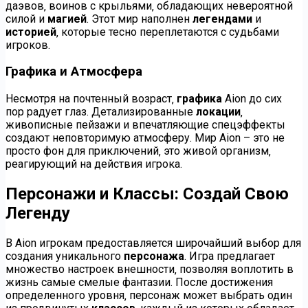
даэвов‚ воинов с крыльями‚ обладающих невероятной
силой и
магией
. Этот мир наполнен
легендами
и
историей
‚ которые тесно переплетаются с судьбами
игроков.
Графика и Атмосфера
Несмотря на почтенный возраст‚
графика
Aion до сих
пор радует глаз. Детализированные
локации
‚
живописные пейзажи и впечатляющие спецэффекты
создают неповторимую атмосферу. Мир Aion – это не
просто фон для приключений‚ это живой организм‚
реагирующий на действия игрока.
Персонажи и Классы: Создай Свою
Легенду
В Aion игрокам предоставляется широчайший выбор для
создания уникального
персонажа
. Игра предлагает
множество настроек внешности‚ позволяя воплотить в
жизнь самые смелые фантазии. После достижения
определенного уровня‚ персонаж может выбрать один