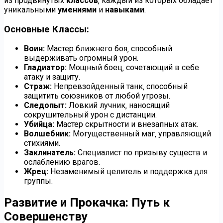
из продвинутых
классов
‚ каждый из которых обладает
уникальными
умениями
и
навыками
.
Основные Классы:
Воин:
Мастер ближнего боя‚ способный
выдерживать огромный урон.
Гладиатор:
Мощный боец‚ сочетающий в себе
атаку и защиту.
Страж:
Непревзойденный танк‚ способный
защитить союзников от любой угрозы.
Следопыт:
Ловкий лучник‚ наносящий
сокрушительный урон с дистанции.
Убийца:
Мастер скрытности и внезапных атак.
Волшебник:
Могущественный маг‚ управляющий
стихиями.
Заклинатель:
Специалист по призыву существ и
ослаблению врагов.
Жрец:
Незаменимый целитель и поддержка для
группы.
Развитие и Прокачка: Путь к
Совершенству