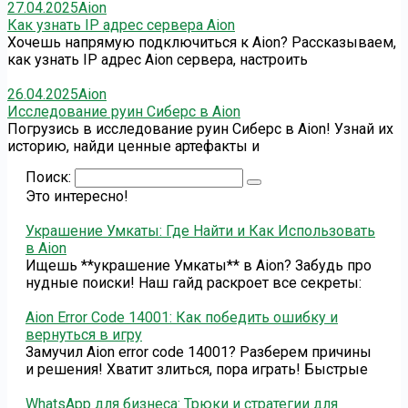
27.04.2025
Aion
Как узнать IP адрес сервера Aion
Хочешь напрямую подключиться к Aion? Рассказываем,
как узнать IP адрес Aion сервера, настроить
26.04.2025
Aion
Исследование руин Сиберс в Aion
Погрузись в исследование руин Сиберс в Aion! Узнай их
историю, найди ценные артефакты и
Поиск:
Это интересно!
Украшение Умкаты: Где Найти и Как Использовать
в Aion
Ищешь **украшение Умкаты** в Aion? Забудь про
нудные поиски! Наш гайд раскроет все секреты:
Aion Error Code 14001: Как победить ошибку и
вернуться в игру
Замучил Aion error code 14001? Разберем причины
и решения! Хватит злиться, пора играть! Быстрые
WhatsApp для бизнеса: Трюки и стратегии для