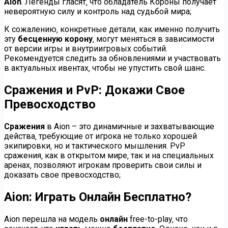
Aion
. Легенды гласят‚ что обладатель Короны получает
невероятную силу и контроль над судьбой мира;
К сожалению‚ конкретные детали‚ как именно получить
эту
бесценную корону
‚ могут меняться в зависимости
от версии игры и внутриигровых событий.
Рекомендуется следить за обновлениями и участвовать
в актуальных ивентах‚ чтобы не упустить свой шанс.
Сражения и PvP: Докажи Свое
Превосходство
Сражения
в Aion – это динамичные и захватывающие
действа‚ требующие от игрока не только хорошей
экипировки‚ но и тактического мышления. PvP
сражения‚ как в открытом мире‚ так и на специальных
аренах‚ позволяют игрокам проверить свои силы и
доказать свое превосходство;
Aion: Играть Онлайн Бесплатно?
Aion перешла на модель
онлайн
free-to-play‚ что