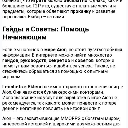
означает‚ что
играть
можно
бесплатно
. Однако‚ как и в
большинстве F2P игр‚ существуют платные услуги и
предметы‚ которые облегчают
прокачку
и развитие
персонажа. Выбор – за вами.
Гайды и Советы: Помощь
Начинающим
Если вы новичок в
мире Aion
‚ не стоит пугаться обилия
информации. В интернете можно найти множество
гайдов
‚
руководств
‚
секретов
и
советов
‚ которые
помогут вам освоиться и добиться успеха. Также‚ не
стесняйтесь обращаться за помощью к опытным
игрокам.
Leonbets
и
Bkleon
не имеют прямого отношения к игре
Aion. Они являются букмекерскими конторами.
Использование их услуг для заработка в игре Aion не
рекомендуется‚ так как это может привести к потере
денег и негативно повлиять на игровой опыт.
Aion – это захватывающая MMORPG с богатым миром‚
интересной историей и широкими возможностями для